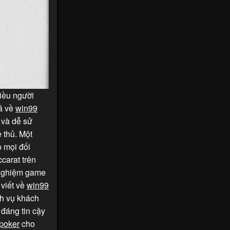
hiều người
iá về
win99
 và dễ sử
 thủ. Một
o mọi đối
carat trên
i nghiệm game
 viết về
win99
ch vụ khách
 đáng tin cậy
poker
cho